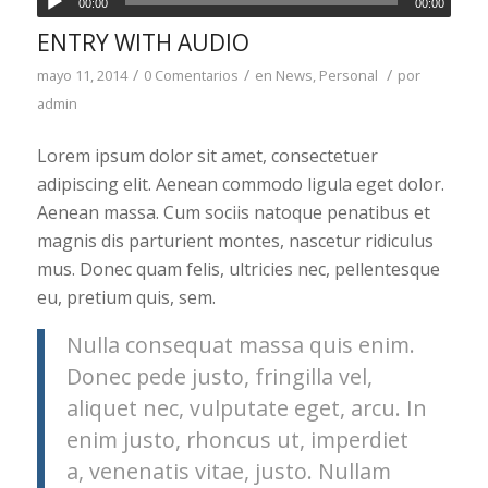
00:00
00:00
de
ENTRY WITH AUDIO
audio
/
/
/
mayo 11, 2014
0 Comentarios
en
News
,
Personal
por
admin
Lorem ipsum dolor sit amet, consectetuer
adipiscing elit. Aenean commodo ligula eget dolor.
Aenean massa. Cum sociis natoque penatibus et
magnis dis parturient montes, nascetur ridiculus
mus. Donec quam felis, ultricies nec, pellentesque
eu, pretium quis, sem.
Nulla consequat massa quis enim.
Donec pede justo, fringilla vel,
aliquet nec, vulputate eget, arcu. In
enim justo, rhoncus ut, imperdiet
a, venenatis vitae, justo. Nullam