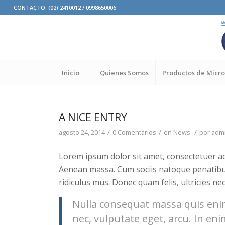
CONTACTO: (02) 2410012 / 0998650006
Inicio
Quienes Somos
Productos de Micro
A NICE ENTRY
/
/
/
agosto 24, 2014
0 Comentarios
en
News
por
adm
Lorem ipsum dolor sit amet, consectetuer ad
Aenean massa. Cum sociis natoque penatibu
ridiculus mus. Donec quam felis, ultricies ne
Nulla consequat massa quis enim.
nec, vulputate eget, arcu. In eni