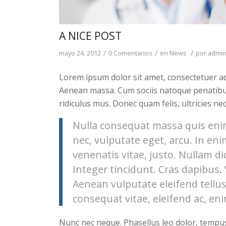
A NICE POST
/
/
/
mayo 24, 2012
0 Comentarios
en
News
por
admi
Lorem ipsum dolor sit amet, consectetuer ad
Aenean massa. Cum sociis natoque penatibu
ridiculus mus. Donec quam felis, ultricies ne
Nulla consequat massa quis enim.
nec, vulputate eget, arcu. In eni
venenatis vitae, justo. Nullam di
Integer tincidunt. Cras dapibus
Aenean vulputate eleifend tellus.
consequat vitae, eleifend ac, eni
Nunc nec neque. Phasellus leo dolor, tempus n