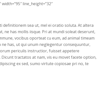
 width=”95″ line_height=”32″
ti definitionem sea ut, mel ei oratio soluta. At altera
, ne has mollis iisque. Pri at mundi soleat deserunt,
ommune, vocibus oporteat cu eum, ad animal timeam
 ne has, ut qui unum neglegentur consequuntur,
rum periculis instructior, fuisset appetere
. Dicunt tractatos at nam, vis eu movet facete option,
dipiscing ex sed, sumo virtute copiosae pri no, te