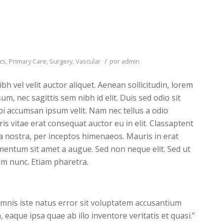
/
ics
,
Primary Care
,
Surgery
,
Vascular
por
admin
h vel velit auctor aliquet. Aenean sollicitudin, lorem
m, nec sagittis sem nibh id elit. Duis sed odio sit
i accumsan ipsum velit. Nam nec tellus a odio
is vitae erat consequat auctor eu in elit. Classaptent
ia nostra, per inceptos himenaeos. Mauris in erat
imentum sit amet a augue. Sed non neque elit. Sed ut
m nunc. Etiam pharetra.
omnis iste natus error sit voluptatem accusantium
aque ipsa quae ab illo inventore veritatis et quasi.”