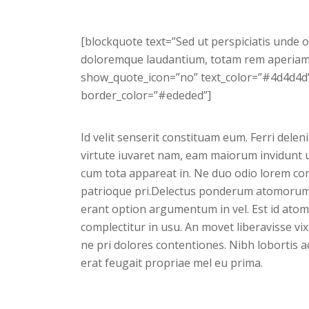
[blockquote text=”Sed ut perspiciatis unde 
doloremque laudantium, totam rem aperiam, e
show_quote_icon=”no” text_color=”#4d4d4d”
border_color=”#ededed”]
Id velit senserit constituam eum. Ferri deleni
virtute iuvaret nam, eam maiorum invidunt ut
cum tota appareat in. Ne duo odio lorem c
patrioque pri.Delectus ponderum atomorum
erant option argumentum in vel. Est id atomo
complectitur in usu. An movet liberavisse vix
ne pri dolores contentiones. Nibh lobortis a
erat feugait propriae mel eu prima.