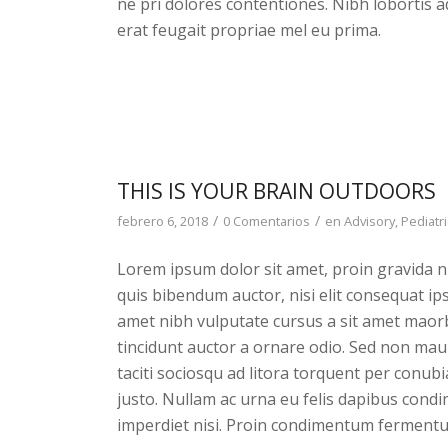
ne pri dolores contentiones. Nibh lobortis a
erat feugait propriae mel eu prima.
THIS IS YOUR BRAIN OUTDOORS
/
/
febrero 6, 2018
0 Comentarios
en
Advisory
,
Pediatr
Lorem ipsum dolor sit amet, proin gravida nib
quis bibendum auctor, nisi elit consequat ipsu
amet nibh vulputate cursus a sit amet maorb
tincidunt auctor a ornare odio. Sed non maur
taciti sociosqu ad litora torquent per conub
justo. Nullam ac urna eu felis dapibus cond
imperdiet nisi. Proin condimentum fermentu