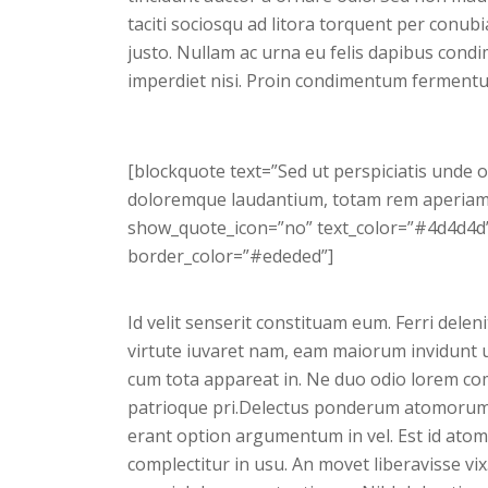
taciti sociosqu ad litora torquent per conub
justo. Nullam ac urna eu felis dapibus cond
imperdiet nisi. Proin condimentum fermentu
[blockquote text=”Sed ut perspiciatis unde 
doloremque laudantium, totam rem aperiam, e
show_quote_icon=”no” text_color=”#4d4d4d”
border_color=”#ededed”]
Id velit senserit constituam eum. Ferri deleni
virtute iuvaret nam, eam maiorum invidunt ut
cum tota appareat in. Ne duo odio lorem c
patrioque pri.Delectus ponderum atomorum
erant option argumentum in vel. Est id atomo
complectitur in usu. An movet liberavisse vix