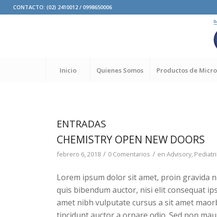
CONTACTO: (02) 2410012 / 0998650006
Inicio
Quienes Somos
Productos de Micro
ENTRADAS
CHEMISTRY OPEN NEW DOORS
/
/
febrero 6, 2018
0 Comentarios
en
Advisory
,
Pediatr
Lorem ipsum dolor sit amet, proin gravida nib
quis bibendum auctor, nisi elit consequat ipsu
amet nibh vulputate cursus a sit amet maorb
tincidunt auctor a ornare odio. Sed non maur