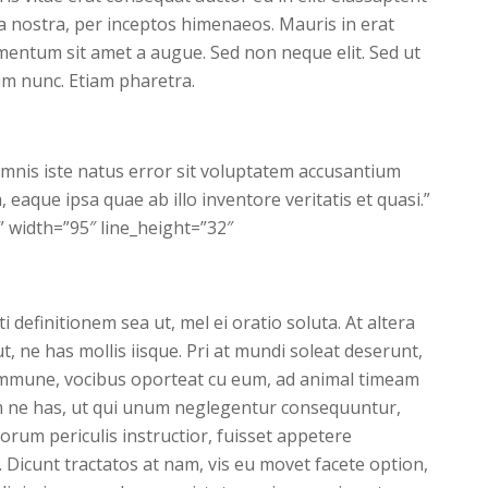
ia nostra, per inceptos himenaeos. Mauris in erat
imentum sit amet a augue. Sed non neque elit. Sed ut
m nunc. Etiam pharetra.
omnis iste natus error sit voluptatem accusantium
aque ipsa quae ab illo inventore veritatis et quasi.”
 width=”95″ line_height=”32″
ti definitionem sea ut, mel ei oratio soluta. At altera
, ne has mollis iisque. Pri at mundi soleat deserunt,
ommune, vocibus oporteat cu eum, ad animal timeam
 ne has, ut qui unum neglegentur consequuntur,
rum periculis instructior, fuisset appetere
. Dicunt tractatos at nam, vis eu movet facete option,