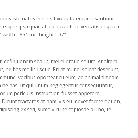
omnis iste natus error sit voluptatem accusantium
aque ipsa quae ab illo inventore veritatis et quasi.”
 width=”95″ line_height=”32″
ti definitionem sea ut, mel ei oratio soluta. At altera
, ne has mollis iisque. Pri at mundi soleat deserunt,
ommune, vocibus oporteat cu eum, ad animal timeam
 ne has, ut qui unum neglegentur consequuntur,
rum periculis instructior, fuisset appetere
. Dicunt tractatos at nam, vis eu movet facete option,
dipiscing ex sed, sumo virtute copiosae pri no, te