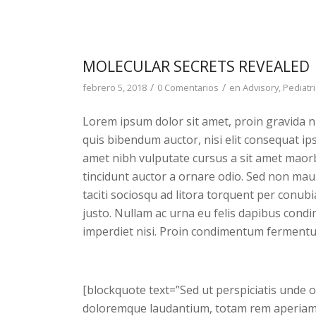
MOLECULAR SECRETS REVEALED
/
/
febrero 5, 2018
0 Comentarios
en
Advisory
,
Pediatr
Lorem ipsum dolor sit amet, proin gravida nib
quis bibendum auctor, nisi elit consequat ipsu
amet nibh vulputate cursus a sit amet maorb
tincidunt auctor a ornare odio. Sed non maur
taciti sociosqu ad litora torquent per conub
justo. Nullam ac urna eu felis dapibus cond
imperdiet nisi. Proin condimentum fermentu
[blockquote text=”Sed ut perspiciatis unde 
doloremque laudantium, totam rem aperiam, e