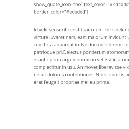
show_quote_icon=”no” text_color=”#4d4d4d”
border_color=”#ededed”]
Id velit senserit constituam eum. Ferri deleni
virtute iuvaret nam, eam maiorum invidunt ut
cum tota appareat in. Ne duo odio lorem c
patrioque pri.Delectus ponderum atomorum
erant option argumentum in vel. Est id atomo
complectitur in usu. An movet liberavisse vix
ne pri dolores contentiones. Nibh lobortis a
erat feugait propriae mel eu prima.