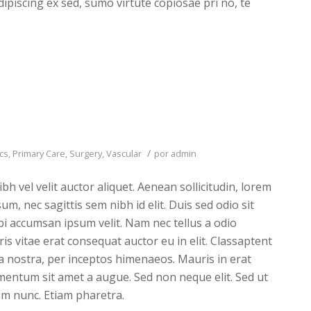
dipiscing ex sed, sumo virtute copiosae pri no, te
/
ics
,
Primary Care
,
Surgery
,
Vascular
por
admin
h vel velit auctor aliquet. Aenean sollicitudin, lorem
m, nec sagittis sem nibh id elit. Duis sed odio sit
i accumsan ipsum velit. Nam nec tellus a odio
is vitae erat consequat auctor eu in elit. Classaptent
ia nostra, per inceptos himenaeos. Mauris in erat
imentum sit amet a augue. Sed non neque elit. Sed ut
m nunc. Etiam pharetra.